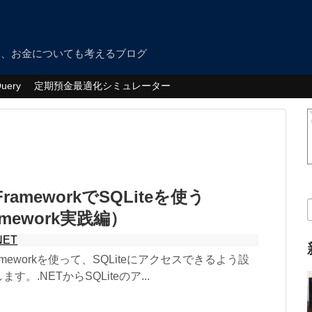
つ、お金についても考えるブログ
Query
定期預金最適化シミュレーター
 FrameworkでSQLiteを使う
ramework実践編）
NET
yFrameworkを使って、SQLiteにアクセスできるよう設
。.NETからSQLiteのア...