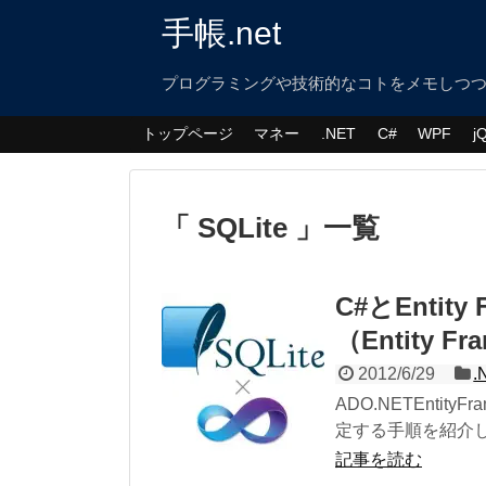
手帳.net
プログラミングや技術的なコトをメモしつ
トップページ
マネー
.NET
C#
WPF
j
SQLite
一覧
C#とEntity
（Entity F
2012/6/29
.
ADO.NETEntit
定する手順を紹介します
記事を読む