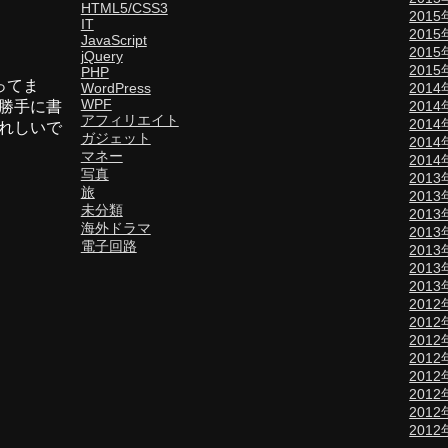
HTML5/CSS3
2015
IT
201
JavaScript
201
jQuery
201
PHP
ってま
WordPress
2014
WPF
勝手に書
2014
アフィリエイト
201
れしいで
ガジェット
201
マネー
201
写真
201
旅
201
未分類
201
海外ドラマ
201
電子回路
201
201
201
2012
2012
201
201
201
201
201
201