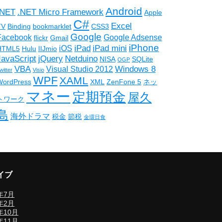
Android
.NET
.NET Micro Framework
Apple
C#
Excel
TV
Binding
bookmarklet
CSS3
Google
Facebook
Google Adsense
flickr
Gmail
iPhone
iPad
iPad mini
iOS
HTML5
Hulu
IIJmio
JavaScript
jQuery
Netduino
NISA
SQLite
OGP
VBA
Windows 8
Visual Studio 2012
witter
Visio
WPF
XAML
WordPress
XML
ZenFone 5
ネッ
マネー
定期預金
屋久
トワーク
島
海外ドラマ
税金
節税
金環日食
イブ
8年7月
7年2月
年10月
年11月