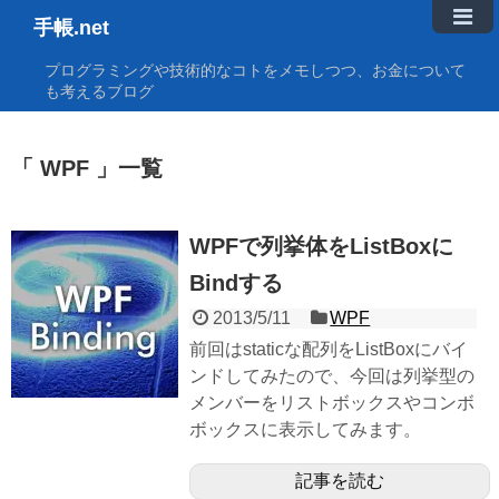
手帳.net
プログラミングや技術的なコトをメモしつつ、お金について
も考えるブログ
WPF
一覧
WPFで列挙体をListBoxに
Bindする
2013/5/11
WPF
前回はstaticな配列をListBoxにバイ
ンドしてみたので、今回は列挙型の
メンバーをリストボックスやコンボ
ボックスに表示してみます。
記事を読む