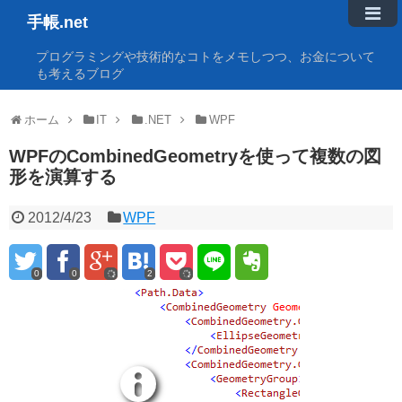
手帳.net
プログラミングや技術的なコトをメモしつつ、お金について
も考えるブログ
ホーム
IT
.NET
WPF
WPFのCombinedGeometryを使って複数の図
形を演算する
2012/4/23
WPF
0
0
2