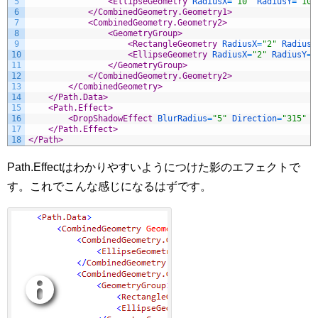
5
<EllipseGeometry 
RadiusX
=
"10"
RadiusY
=
"10"
6
</CombinedGeometry.Geometry1>
7
<CombinedGeometry.Geometry2>
8
<GeometryGroup>
9
<RectangleGeometry 
RadiusX
=
"2"
RadiusY
10
<EllipseGeometry 
RadiusX
=
"2"
RadiusY
=
"
11
</GeometryGroup>
12
</CombinedGeometry.Geometry2>
13
</CombinedGeometry>
14
</Path.Data>
15
<Path.Effect>
16
<DropShadowEffect 
BlurRadius
=
"5"
Direction
=
"315"
O
17
</Path.Effect>
18
</Path>
Path.Effectはわかりやすいようにつけた影のエフェクトで
す。これでこんな感じになるはずです。