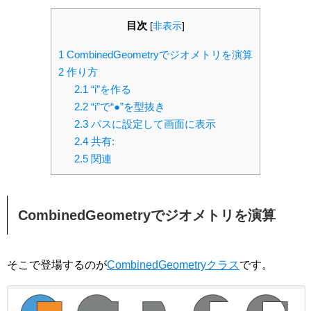
目次
[
非表示
]
1
CombinedGeometryでジオメトリを演算
2
作り方
2.1
“i”を作る
2.2
“i”で“●”を型抜き
2.3
パスに設定して画面に表示
2.4
共有:
2.5
関連
CombinedGeometryでジオメトリを演算
そこで登場するのが
CombinedGeometryクラス
です。