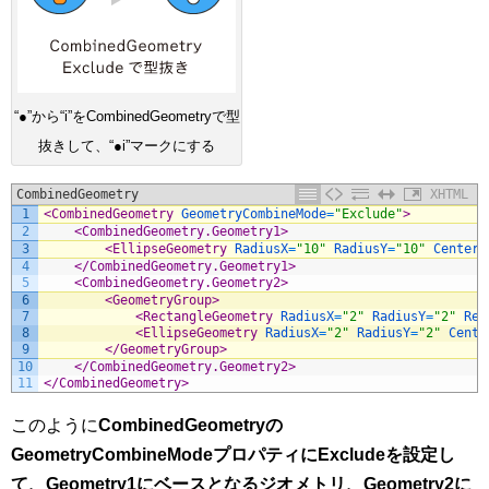
“●”から“i”をCombinedGeometryで型
抜きして、“●i”マークにする
CombinedGeometry
XHTML
1
<CombinedGeometry 
GeometryCombineMode
=
"Exclude"
>
2
<CombinedGeometry.Geometry1>
3
<EllipseGeometry 
RadiusX
=
"10"
RadiusY
=
"10"
Center
=
4
</CombinedGeometry.Geometry1>
5
<CombinedGeometry.Geometry2>
6
<GeometryGroup>
7
<RectangleGeometry 
RadiusX
=
"2"
RadiusY
=
"2"
Rec
8
<EllipseGeometry 
RadiusX
=
"2"
RadiusY
=
"2"
Cente
9
</GeometryGroup>
10
</CombinedGeometry.Geometry2>
11
</CombinedGeometry>
このように
CombinedGeometryの
GeometryCombineModeプロパティにExcludeを設定し
て、Geometry1にベースとなるジオメトリ、Geometry2に