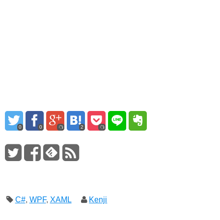
ン
だ
ン
ド
さ
ド
ウ
い
ウ
で
(新
で
開
し
開
き
い
き
ま
ウ
ま
す)
ィ
す)
ン
ド
ウ
で
開
き
ま
す)
0
0
2
C#
,
WPF
,
XAML
Kenji