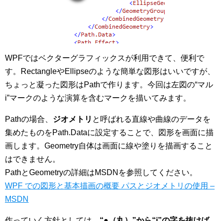
WPFではベクターグラフィックスが利用できて、便利で
す。RectangleやEllipseのような簡単な図形はいいですが、
ちょっと凝った図形はPathで作ります。今回は左図の“マル
i”マークのような演算を含むマークを描いてみます。
Pathの場合、
ジオメトリ
と呼ばれる直線や曲線のデータを
集めたものをPath.Dataに設定することで、図形を画面に描
画します。Geometry自体は画面に線や塗りを描画すること
はできません。
PathとGeometryの詳細はMSDNを参照してください。
WPF での図形と基本描画の概要 パスとジオメトリの使用 –
MSDN
作っていく方針としては、
“●（丸）”から“i”の字を抜けば