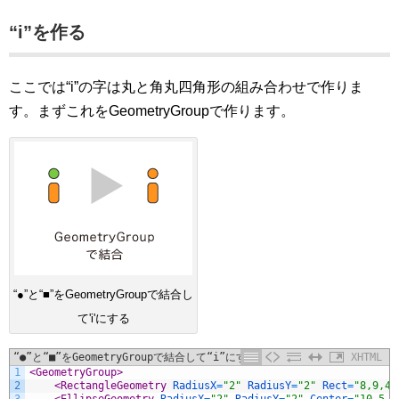
“i”を作る
ここでは“i”の字は丸と角丸四角形の組み合わせで作りま
す。まずこれをGeometryGroupで作ります。
“●”と“■”をGeometryGroupで結合し
て'i'にする
“●”と“■”をGeometryGroupで結合して“i”にする
XHTML
1
<GeometryGroup>
2
<RectangleGeometry 
RadiusX
=
"2"
RadiusY
=
"2"
Rect
=
"8,9,4,