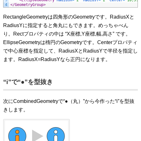
3
<EllipseGeometry 
RadiusX
=
"2"
RadiusY
=
"2"
Center
=
"10,5.5
4
</GeometryGroup>
RectangleGeometryは四角形のGeometryです。RadiusXと
RadiusYに指定すると角丸にもできます。めっちゃべん
り。Rectプロパティの中は “X座標,Y座標,幅,高さ” です。
EllipseGeometryは楕円のGeometryです。Centerプロパティ
で中心座標を指定して、RadiusXとRadiusYで半径を指定し
ます。RadiusX=RadiusYなら正円になります。
“i”で“●”を型抜き
次にCombinedGeometryで“●（丸）”から今作った“i”を型抜
きします。