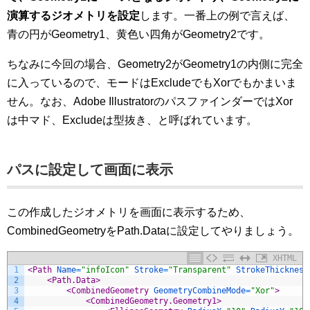
演算するジオメトリを設定
します。一番上の例で言えば、
青の円がGeometry1、黄色い四角がGeometry2です。
ちなみに今回の場合、Geometry2がGeometry1の内側に完全
に入っているので、モードはExcludeでもXorでもかまいま
せん。なお、Adobe IllustratorのパスファインダーではXor
は中マド、Excludeは型抜き、と呼ばれています。
パスに設定して画面に表示
この作成したジオメトリを画面に表示するため、
CombinedGeometryをPath.Dataに設定してやりましょう。
XHTML
1
<Path 
Name
=
"infoIcon"
Stroke
=
"Transparent"
StrokeThickness
2
<Path.Data>
3
<CombinedGeometry 
GeometryCombineMode
=
"Xor"
>
4
<CombinedGeometry.Geometry1>