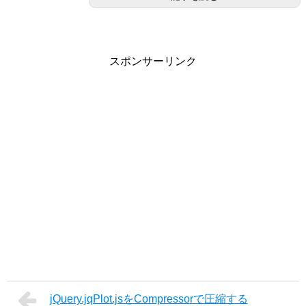
スポンサーリンク
jQuery.jqPlot.jsをCompressorで圧縮する