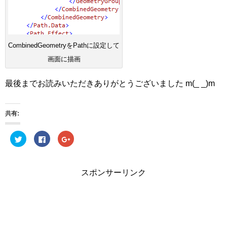
CombinedGeometryをPathに設定して
画面に描画
最後までお読みいただきありがとうございました m(_ _)m
共有:
ク
Facebook
ク
リ
で
リ
ッ
共
ッ
ク
有
ク
し
す
し
て
る
て
スポンサーリンク
Twitter
に
Google+
で
は
で
共
ク
共
有
リ
有
(新
ッ
(新
し
ク
し
い
し
い
ウ
て
ウ
ィ
く
ィ