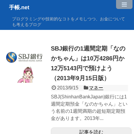
手帳.net
プログラミングや技術的なコトをメモしつつ、お金について
も考えるブログ
SBJ銀行の1週間定期「なの
かちゃん」は10万4286円か
12万5143円で預けよう
（2013年9月15日版）
2013/9/15
マネー
SBJ(ShinhanBankJapan)銀行には1
週間定期預金「なのかちゃん」とい
う名前の1週間満期の超短期定期預
金があります。2013年...
記事を読む