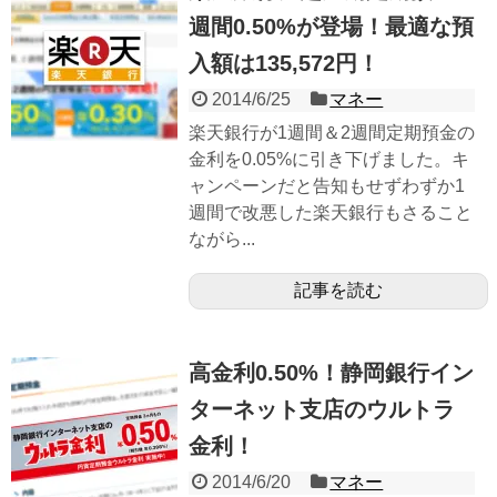
週間0.50%が登場！最適な預
入額は135,572円！
2014/6/25
マネー
楽天銀行が1週間＆2週間定期預金の
金利を0.05%に引き下げました。キ
ャンペーンだと告知もせずわずか1
週間で改悪した楽天銀行もさること
ながら...
記事を読む
高金利0.50%！静岡銀行イン
ターネット支店のウルトラ
金利！
2014/6/20
マネー