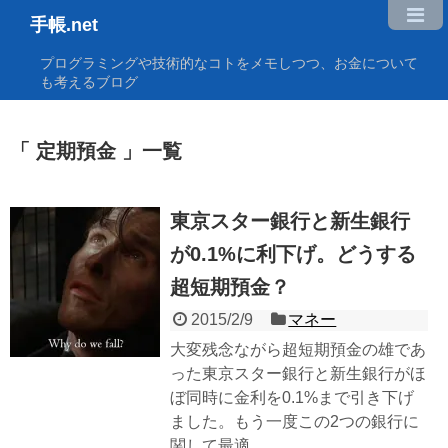
手帳.net
プログラミングや技術的なコトをメモしつつ、お金について
も考えるブログ
定期預金
一覧
東京スター銀行と新生銀行
が0.1%に利下げ。どうする
超短期預金？
2015/2/9
マネー
大変残念ながら超短期預金の雄であ
った東京スター銀行と新生銀行がほ
ぼ同時に金利を0.1%まで引き下げ
ました。もう一度この2つの銀行に
関して最適...