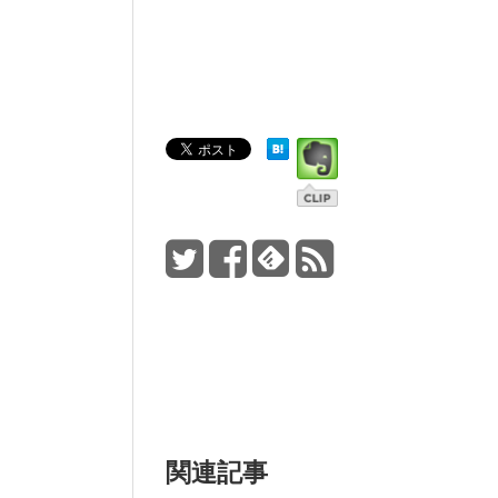
ド
ウ
で
開
き
ま
す)
関連記事