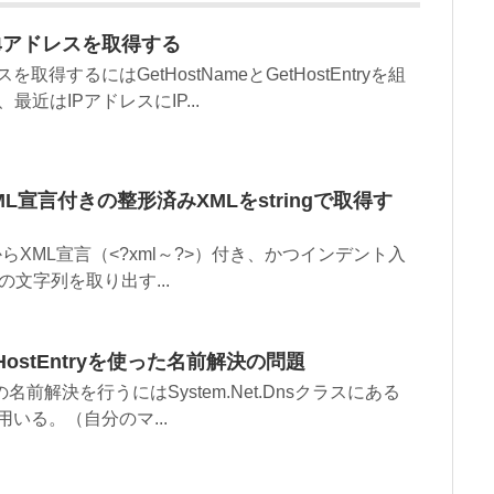
v4アドレスを取得する
得するにはGetHostNameとGetHostEntryを組
近はIPアドレスにIP...
XML宣言付きの整形済みXMLをstringで取得す
tからXML宣言（<?xml～?>）付き、かつインデント入
の文字列を取り出す...
.GetHostEntryを使った名前解決の問題
の名前解決を行うにはSystem.Net.Dnsクラスにある
ドを用いる。（自分のマ...