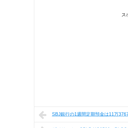
ス
SBJ銀行の1週間定期預金は11万376