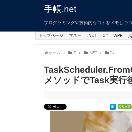
手帳.net
プログラミングや技術的なコトをメモしつ
トップページ
マネー
.NET
C#
WPF
j
ホーム
IT
.NET
C#
TaskScheduler.From
メソッドでTask実行