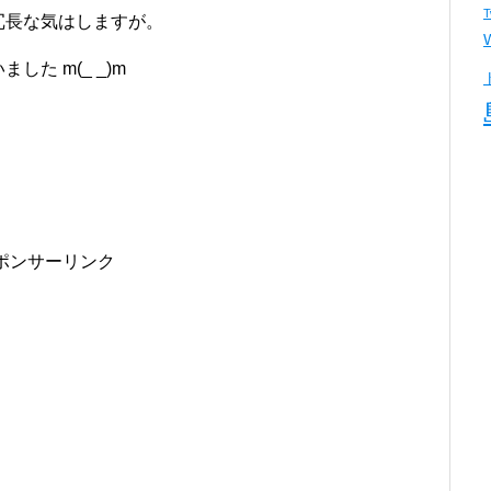
T
冗長な気はしますが。
た m(_ _)m
ポンサーリンク