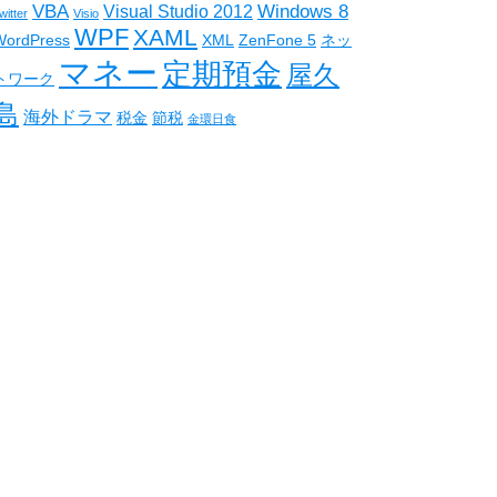
VBA
Windows 8
Visual Studio 2012
witter
Visio
WPF
XAML
WordPress
XML
ZenFone 5
ネッ
マネー
定期預金
屋久
トワーク
島
海外ドラマ
税金
節税
金環日食