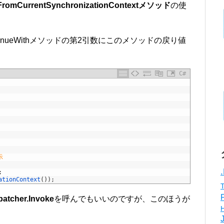
.FromCurrentSynchronizationContextメソッド
の使
tinueWithメソッドの第2引数にこのメソッドの戻り値
C#
示
;
ationContext
(
)
)
;
patcher.Invoke
を呼んでもいいのですが、このほうが