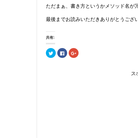
ただまぁ、書き方というかメソッド名が
最後までお読みいただきありがとうございまし
共有:
ク
Facebook
ク
リ
で
リ
ッ
共
ッ
ク
有
ク
し
す
し
て
る
て
ス
Twitter
に
Google+
で
は
で
共
ク
共
有
リ
有
(新
ッ
(新
し
ク
し
い
し
い
ウ
て
ウ
ィ
く
ィ
ン
だ
ン
ド
さ
ド
ウ
い
ウ
で
(新
で
開
し
開
き
い
き
ま
ウ
ま
す)
ィ
す)
ン