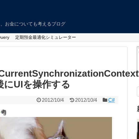
つ、お金についても考えるブログ
Query
定期預金最適化シミュレーター
CurrentSynchronizationContext
後にUIを操作する
2012/10/4
2012/10/4
C#