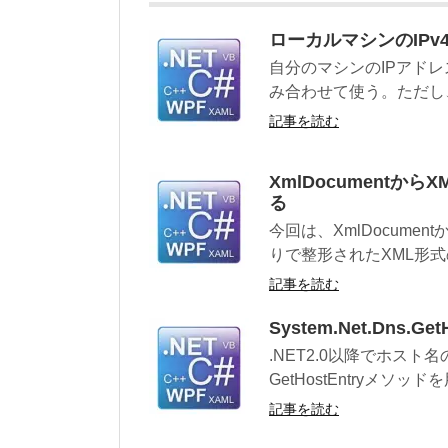
ローカルマシンのIP
自分のマシンのIPアドレスを取
み合わせて使う。ただし、最
記事を読む
XmlDocumentから
る
今回は、XmlDocumen
りで整形されたXML形式
記事を読む
System.Net.Dns
.NET2.0以降でホスト名
GetHostEntryメソッ
記事を読む