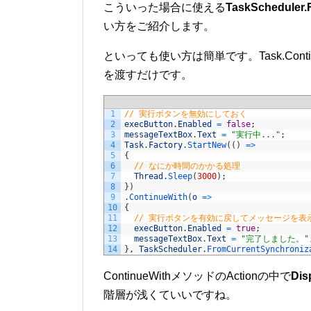
こういった場合に使える
TaskScheduler
い方をご紹介します。
といっても使い方は簡単です。Task.Con
を渡すだけです。
1
// 実行ボタンを無効にしておく
2
execButton
.
Enabled
=
false
;
3
messageTextBox
.
Text
=
"実行中..."
;
4
Task
.
Factory
.
StartNew
(
(
)
=
>
5
{
6
// なにか時間のかかる処理
7
Thread
.
Sleep
(
3000
)
;
8
}
)
9
.
ContinueWith
(
o
=
>
10
{
11
// 実行ボタンを有効に戻してメッセージを表
12
execButton
.
Enabled
=
true
;
13
messageTextBox
.
Text
=
"完了しました。"
14
}
,
TaskScheduler
.
FromCurrentSynchroniz
ContinueWithメソッドのActionの中で
Dis
階層が浅くていいですね。