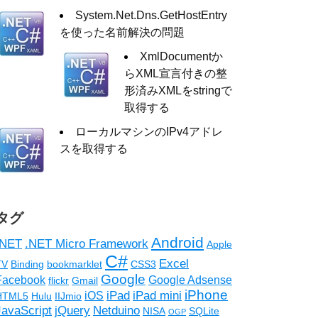
System.Net.Dns.GetHostEntry
を使った名前解決の問題
XmlDocumentか
らXML宣言付きの整
形済みXMLをstringで
取得する
ローカルマシンのIPv4アドレ
スを取得する
タグ
Android
.NET
.NET Micro Framework
Apple
C#
Excel
TV
Binding
bookmarklet
CSS3
Google
Facebook
Google Adsense
flickr
Gmail
iPhone
iPad
iPad mini
iOS
HTML5
Hulu
IIJmio
JavaScript
jQuery
Netduino
NISA
SQLite
OGP