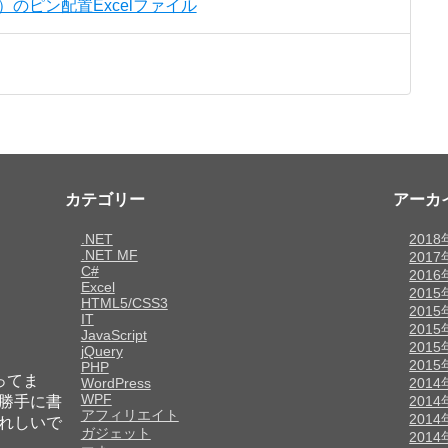
C）のピン配置Excelファイル
カテゴリー
アーカ
.NET
201
.NET MF
201
C#
2016
Excel
2015
HTML5/CSS3
2015
IT
201
JavaScript
201
jQuery
201
PHP
ってま
WordPress
2014
WPF
勝手に書
2014
アフィリエイト
201
れしいで
ガジェット
201