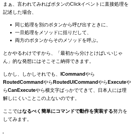
まぁ、言われてみればボタンのClickイベントに直接処理を
記述した場合、
同じ処理を別のボタンから呼び出すときに、
一旦処理をメソッドに括りだして、
両方のボタンからそのメソッドを呼ぶ。
とかやるわけですから、「最初から分けとけばいいじゃ
ん」的な発想にはそこそこ納得できます。
しかし、しかしそれでも、
ICommand
やら
RoutedCommand
やら
RoutedUICommand
やら
Execute
や
ら
CanExecute
やら横文字ばっかでてきて、日本人には理
解しにくいことこの上ないのです。
ここでは
なるべく簡単にコマンドで動作を実装する
努力を
してみます。