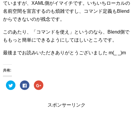
ていますが、XAML側がイマイチです。いちいちローカルの
名前空間を宣言するのも煩雑ですし、コマンド定義もBlend
からできないのが残念です。
このあたり、「コマンドを使え」というのなら、Blend側で
ももっと簡単にできるようにしてほしいところです。
最後までお読みいただきありがとうございました m(_ _)m
共有:
ク
Facebook
ク
リ
で
リ
ッ
共
ッ
ク
有
ク
し
す
し
て
る
て
スポンサーリンク
Twitter
に
Google+
で
は
で
共
ク
共
有
リ
有
(新
ッ
(新
し
ク
し
い
し
い
ウ
て
ウ