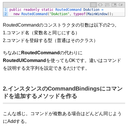
C#
1
public
readonly
static
RoutedCommand 
DoAction
=
2
new
RoutedCommand
(
"DoAction"
,
typeof
(
MainWindow
)
)
;
RoutedCommandのコンストラクタの引数は以下の2つ。
1.コマンド名（変数名と同じにする）
2.コマンドを登録する型（普通はそのクラス）
ちなみに
RoutedCommand
の代わりに
RoutedUICommand
を使ってもOKです。違いはコマンド
を説明する文字列を設定できるだけです。
2.インスタンスのCommandBindingsにコマン
ドを追加するメソッドを作る
こんな感じ。コマンドが複数ある場合はどんどん同じよう
にAddする。