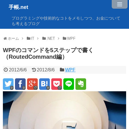
手帳.net
プログラミングや技術的なコトをメモしつつ、お金について
も考えるブログ
ホーム
IT
.NET
WPF
WPFのコマンドを5ステップで書く
（RoutedCommand編）
2012/6/6
2012/8/6
WPF
0
0
0