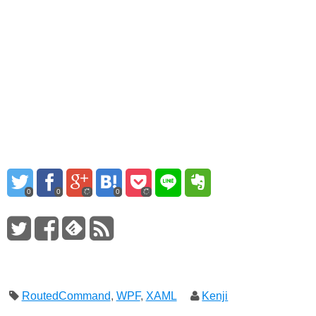
ィ
く
ィ
ン
だ
ン
ド
さ
ド
ウ
い
ウ
で
(新
で
開
し
開
き
い
き
ま
ウ
ま
す)
ィ
す)
ン
ド
ウ
で
開
き
ま
す)
0
0
0
RoutedCommand
,
WPF
,
XAML
Kenji