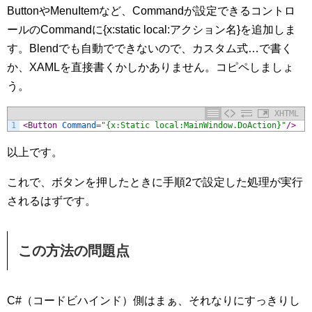
ButtonやMenuItemなど、Commandが設定できるコントロ
ールのCommandに{x:static local:アクション名}を追加しま
す。Blendでも自動でできないので、カスタム式…で書く
か、XAMLを直接書くかしかありません。コピペしましょ
う。
XHTML
1
<Button 
Command
=
"{x:Static local:MainWindow.DoAction}"
/>
以上です。
これで、ボタンを押したときに手順2で設定した処理が実行
されるはずです。
この方法の問題点
C#（コードビハインド）側はまぁ、それなりにすっきりし