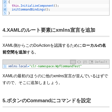
2
{
3
this
.
InitializeComponent
(
)
;
4
initCommandBindings
(
)
;
5
}
4.XAMLのルート要素にxmlns宣言を追加
XAML側からこのDoActionを認識するために
ローカルの名
前空間を追加
する。
Default
1
xmlns
:
local
=
"clr-namespace:WpfCommandTest"
XAMLの最初のほうのに他のxmlns宣言が並んでいるはずで
すので、そこに追加しましょう。
5.ボタンのCommandにコマンドを設定