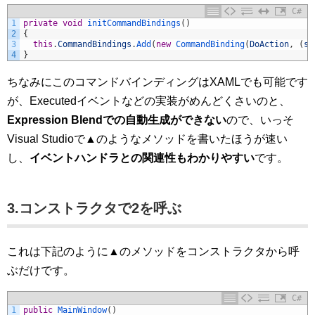
C#
1
private
void
initCommandBindings
(
)
2
{
3
this
.
CommandBindings
.
Add
(
new
CommandBinding
(
DoAction
,
(
s
,
4
}
ちなみにこのコマンドバインディングはXAMLでも可能です
が、Executedイベントなどの実装がめんどくさいのと、
Expression Blendでの自動生成ができない
ので、いっそ
Visual Studioで▲のようなメソッドを書いたほうが速い
し、
イベントハンドラとの関連性もわかりやすい
です。
3.コンストラクタで2を呼ぶ
これは下記のように▲のメソッドをコンストラクタから呼
ぶだけです。
C#
1
public
MainWindow
(
)