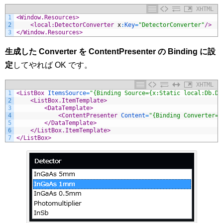
XHTML
1
<Window.Resources>
2
<local:DetectorConverter 
x
:
Key
=
"DetectorConverter"
/>
3
</Window.Resources>
生成した Converter を ContentPresenter の Binding に設
定
してやれば OK です。
XHTML
1
<ListBox 
ItemsSource
=
"{Binding Source={x:Static local:Db.De
2
<ListBox.ItemTemplate>
3
<DataTemplate>
4
<ContentPresenter 
Content
=
"{Binding Converter={
5
</DataTemplate>
6
</ListBox.ItemTemplate>
7
</ListBox>