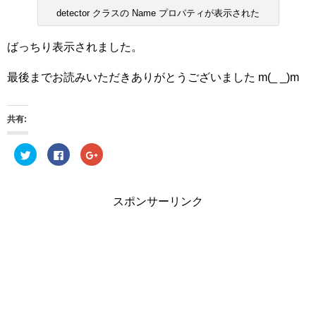
detector クラスの Name プロパティが表示された
ばっちり表示されました。
最後までお読みいただきありがとうございました m(_ _)m
共有:
ク
Facebook
ク
リ
で
リ
ッ
共
ッ
ク
有
ク
し
す
し
て
る
て
スポンサーリンク
Twitter
に
Google+
で
は
で
共
ク
共
有
リ
有
(新
ッ
(新
し
ク
し
い
し
い
ウ
て
ウ
ィ
く
ィ
ン
だ
ン
ド
さ
ド
ウ
い
ウ
で
(新
で
開
し
開