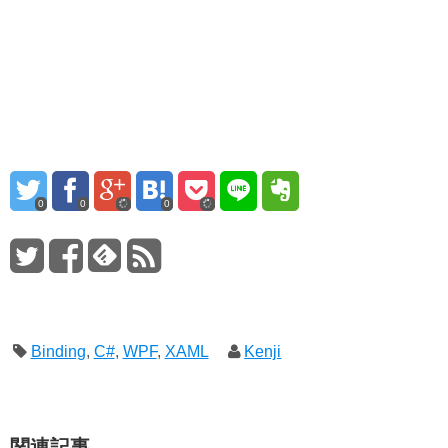
き
い
き
ま
ウ
ま
す)
ィ
す)
ン
ド
ウ
で
開
き
ま
す)
0
0
0
Binding
,
C#
,
WPF
,
XAML
Kenji
関連記事