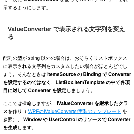
示するようにします。
ValueConverter で表示される文字列を変え
る
配列の型が string 以外の場合は、おそらくリストボックス
に表示される文字列をカスタムしたい場合がほとんどでし
ょう。そんなときは
ItemsSource の Binding で Converter
を設定するのではなく
、
ListBox.ItemTemplate の中で各項
目に対して Converter を設定
しましょう。
ここでは省略しますが、
IValueConverter を継承したクラ
ス
を作り（
WPFのIValueConverter実装のテンプレート
を
参照）、
Window や UserControl のリソースで Converter
を生成
します。