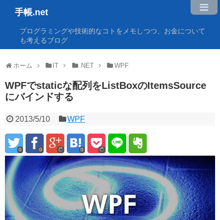
手帳.net
プログラミングや技術的なコトをメモしつつ、お金について
も考えるブログ
ホーム
IT
.NET
WPF
WPFでstaticな配列をListBoxのItemsSource
にバインドする
2013/5/10
WPF
0
0
0