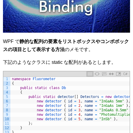
WPF で
静的な配列の要素をリストボックスやコンボボック
スの項目として表示する方法
のメモです。
下記のようなクラスに static な配列があるとします。
C#
1
namespace
Fluorometer
2
{
3
public
static
class
Db
4
{
5
public
static
detector
[
]
Detectors
=
new
detector
[
6
new
detector
{
id
=
1
,
name
=
"InGaAs 5mm"
}
,
7
new
detector
{
id
=
2
,
name
=
"InGaAs 1mm"
}
,
8
new
detector
{
id
=
3
,
name
=
"InGaAs 0.5mm"
}
9
new
detector
{
id
=
4
,
name
=
"Photomultiplier
10
new
detector
{
id
=
5
,
name
=
"InSb"
}
,
11
}
;
12
}
13
}