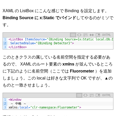
XAML の ListBox にこんな感じで Binding を設定します。
Binding Source に x:Static でバインド
してやるのがミソで
す。
XHTML
1
<ListBox 
ItemsSource
=
"{Binding Source={x:Static local:Db.De
2
SelectedValue
=
"{Binding Detector}"
>
3
</ListBox>
このときクラスの属している名前空間を指定する必要があ
るので、 XAML のルート要素の
xmlns
が並んでいるところ
に下記のように名前空間（ここでは
Fluorometer
）を追加
しましょう。この local は好きな文字列で OK ですが、▲の
ものと一致させましょう。
XHTML
1
<Window
2
～
中略
～
3
xmlns
:
local
=
"clr-namespace:Fluorometer"
>