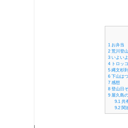
1
お弁当
2
荒川登山
3
いよいよ
4
トロッコ
5
縄文杉
6
下山は
7
感想
8
登山日
9
屋久島の
9.1
共有
9.2
関