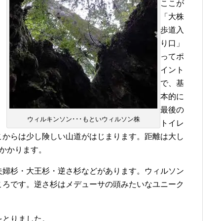
ここが
「大株
歩道入
り口」
ってポ
イント
で、基
本的に
最後の
ウィルキンソン･･･もといウィルソン株
トイレ
こからは少し険しい山道がはじまります。距離は大し
かかります。
夫婦杉・大王杉・逆さ杉などがあります。ウィルソン
ころです。逆さ杉はメデューサの頭みたいなユニーク
をとりました。