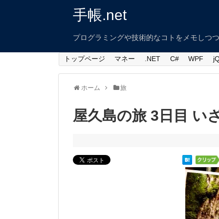
手帳.net
プログラミングや技術的なコトをメモしつ
トップページ
マネー
.NET
C#
WPF
j
ホーム
旅
屋久島の旅 3日目 い