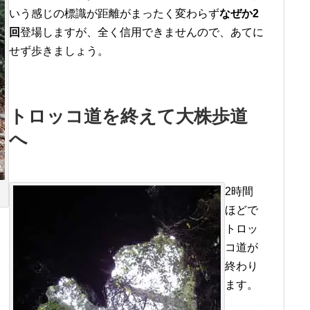
いう感じの標識が距離がまったく変わらず
なぜか2
回
登場しますが、全く信用できませんので、あてに
せず歩きましょう。
トロッコ道を終えて大株歩道
へ
2時間
ほどで
トロッ
コ道が
終わり
ます。