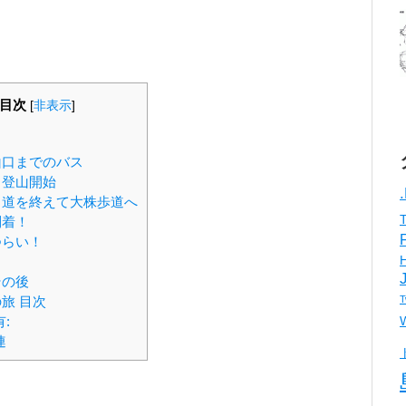
目次
[
非表示
]
口までのバス
登山開始
道を終えて大株歩道へ
到着！
つらい！
その後
旅 目次
T
:
連