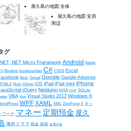
屋久島の地図 全体
屋久島の地図 安房
周辺
タグ
Android
.NET
.NET Micro Framework
Apple
C#
Excel
TV
Binding
bookmarklet
CSS3
Google
Facebook
Google Adsense
flickr
Gmail
iPhone
iPad
iPad mini
iOS
HTML5
Hulu
IIJmio
JavaScript
jQuery
Netduino
NISA
SQLite
OGP
VBA
Windows 8
Visual Studio 2012
witter
Visio
WPF
XAML
WordPress
XML
ZenFone 5
ネッ
マネー
定期預金
屋久
トワーク
島
海外ドラマ
税金
節税
金環日食