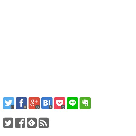
で
は
で
共
ク
共
有
リ
有
(新
ッ
(新
し
ク
し
い
し
い
ウ
て
ウ
ィ
く
ィ
ン
だ
ン
ド
さ
ド
ウ
い
ウ
で
(新
で
開
し
開
き
い
き
ま
ウ
ま
す)
ィ
す)
ン
ド
ウ
で
開
き
ま
す)
0
0
4