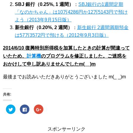
SBJ 銀行（0.25%, 1 週間）
：
SBJ銀行の1週間定期
「なのかちゃん」は10万4286円か12万5143円で預け
よう（2013年9月15日版）
新生銀行（0.20%, 2 週間）
：
新生銀行 2週間満期預金
は57万3572円で預ける（2012年9月3日版）
2014/6/10 復興特別所得税を加算したときの計算が間違って
いたため、
計算機
のプログラムを修正しました。ご迷惑を
おかけして申し訳ありませんでしたm(__)m
最後までお読みいただきありがとうございました m(_ _)m
共有:
ク
Facebook
ク
リ
で
リ
ッ
共
ッ
ク
有
ク
し
す
し
て
る
て
スポンサーリンク
Twitter
に
Google+