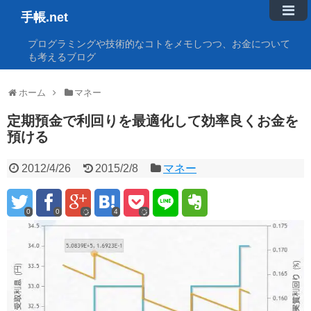
手帳.net
プログラミングや技術的なコトをメモしつつ、お金について
も考えるブログ
ホーム
マネー
定期預金で利回りを最適化して効率良くお金を
預ける
2012/4/26
2015/2/8
マネー
0
0
4