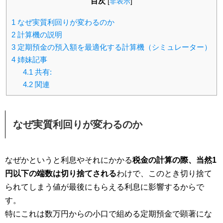
目次
[
非表示
]
1
なぜ実質利回りが変わるのか
2
計算機の説明
3
定期預金の預入額を最適化する計算機（シミュレーター）
4
姉妹記事
4.1
共有:
4.2
関連
なぜ実質利回りが変わるのか
なぜかというと利息やそれにかかる
税金の計算の際、当然1
円以下の端数は切り捨てされる
わけで、このとき切り捨て
られてしまう値が最後にもらえる利息に影響するからで
す。
特にこれは数万円からの小口で組める定期預金で顕著にな