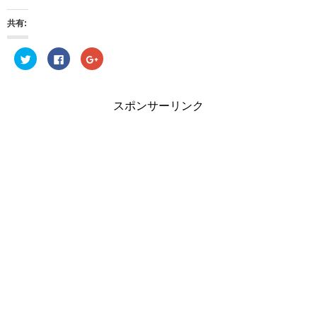
共有:
ク
Facebook
ク
リ
で
リ
ッ
共
ッ
ク
有
ク
し
す
し
て
る
て
スポンサーリンク
Twitter
に
Google+
で
は
で
共
ク
共
有
リ
有
(新
ッ
(新
し
ク
し
い
し
い
ウ
て
ウ
ィ
く
ィ
ン
だ
ン
ド
さ
ド
ウ
い
ウ
で
(新
で
開
し
開
き
い
き
ま
ウ
ま
す)
ィ
す)
ン
ド
ウ
で
開
き
ま
す)