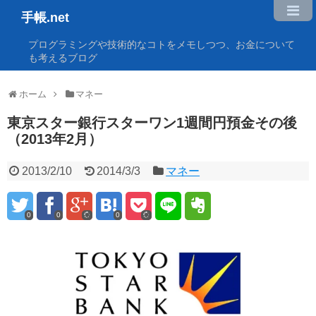
手帳.net
プログラミングや技術的なコトをメモしつつ、お金について
も考えるブログ
ホーム
マネー
東京スター銀行スターワン1週間円預金その後
（2013年2月）
2013/2/10
2014/3/3
マネー
0
0
0